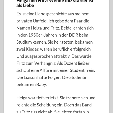
Helga und Fritz: Wenn Stolz stärker ist
als Liebe
Es ist eine Liebesgeschichte aus meinem
privaten Umfeld. Ich gebe dem Paar die
Namen Helga und Fritz. Beide lernten sich
in den 1950er-Jahren in der DDR beim
Studium kennen. Sie heirateten, bekamen
zwei Kinder, waren beruflich erfolgreich.
Und ausgesprochen attraktiv. Das wurde
Fritz zum Verhängnis: Als Dozent ließ er
sich auf eine Affäre mit einer Studentin ein.
Die Liaison hatte Folgen: Die Studentin
bekam ein Baby.
Helga war tief verletzt. Sie trennte sich und
reichte die Scheidung ein. Doch das Band
zu Fritz riss nicht ab: Sie lebten fortan in