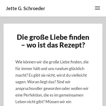
Jette G. Schroeder
Toggl
Navig
Die
Die große Liebe finden
große
Liebe
– wo ist das Rezept?
finden
–
wo
Wie können wir die große Liebe finden, die
ist
das
für immer hält und uns rundum glücklich
Rezept?
macht? Es gibt sie nicht, wirst du vielleicht
sagen. Woran liegt das? Sind wir
anspruchsvoller geworden oder wollen wir
eine Perfektion, die es im gemeinsamen
Leben nicht gibt? Müssen wir ein